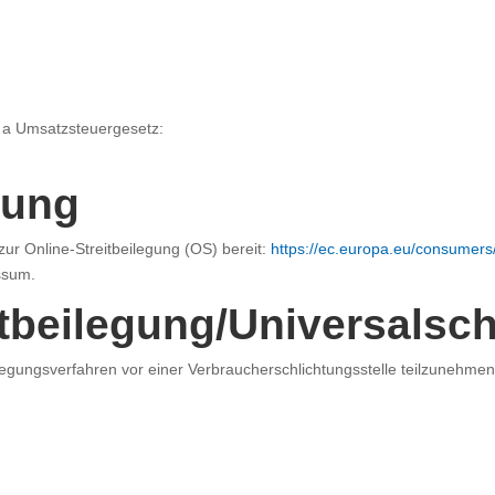
 a Umsatzsteuergesetz:
tung
zur Online-Streitbeilegung (OS) bereit:
https://ec.europa.eu/consumers
ssum.
t­beilegung/Universal­sch
beilegungsverfahren vor einer Verbraucherschlichtungsstelle teilzunehmen