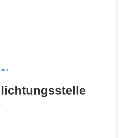
/odr/
.
lichtungs­stelle
.